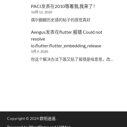
PACI
发表在
2010等着我,我来了！
10月 12, 2020
偶尔翻翻历史感的帖子的感觉真好
Aengus
发表在
flutter 报错 Could not
resolve
io.flutter:flutter_embedding_release
5月 9, 2020
你这个解决办法下面又贴了报错是啥意思，改…
Copyright © 2024
欧阳逍遥
.
Powered by
WordPress
and
HitMag
.