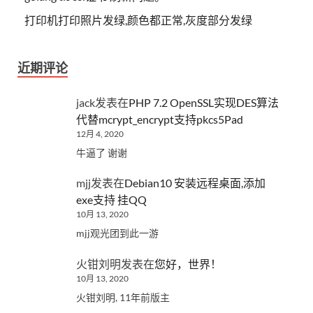
打印机打印照片发绿,颜色都正常,灰度部分发绿
近期评论
jack
发表在
PHP 7.2 OpenSSL实现DES算法
代替mcrypt_encrypt支持pkcs5Pad
12月 4, 2020
牛逼了 谢谢
mjj
发表在
Debian10 安装远程桌面,添加
exe支持 挂QQ
10月 13, 2020
mjj观光团到此一游
火钳刘明
发表在
您好，世界！
10月 13, 2020
火钳刘明, 11年前版主