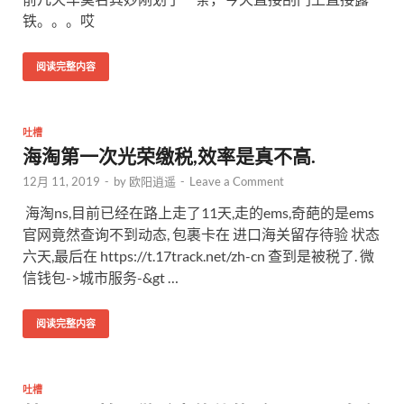
铁。。。哎
阅读完整内容
吐槽
海淘第一次光荣缴税,效率是真不高.
12月 11, 2019
-
by
欧阳逍遥
-
Leave a Comment
海淘ns,目前已经在路上走了11天,走的ems,奇葩的是ems
官网竟然查询不到动态, 包裹卡在 进口海关留存待验 状态
六天,最后在 https://t.17track.net/zh-cn 查到是被税了. 微
信钱包->城市服务-&gt …
阅读完整内容
吐槽