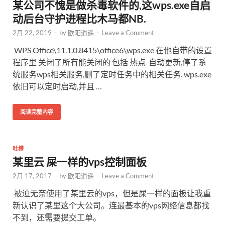
某公司不愧是做杀毒软件的,这wps.exe自启
动后台守护进程比木马都NB.
2月 22, 2019
-
by
欧阳逍遥
-
Leave a Comment
WPS Office\11.1.0.8415\office6\wps.exe 在他自带的设置
程序里 关闭了所有能关闭的 包括 热点 自动更新,停了系
统服务wps相关服务,删了定时任务中的相关任务. wps.exe
依旧可以定时启动,并且 …
阅读完整内容
吐槽
某里云 屎一样的vps控制面板
2月 17, 2017
-
by
欧阳逍遥
-
Leave a Comment
被迫无奈使用了某里云的vps，但是屎一样的面板让我重
新认识了某里这个大公司。连最基本的vps网络信息都找
不到，还需要提交工单。