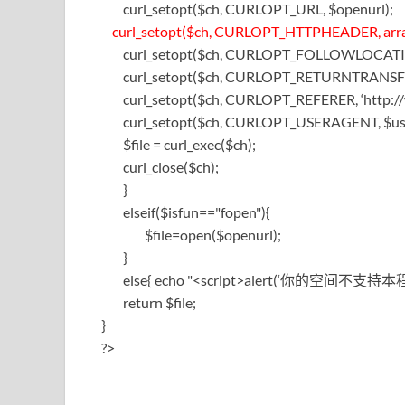
curl_setopt($ch, CURLOPT_URL, $openurl);
curl_setopt($ch, CURLOPT_HTTPHEADER, arr
curl_setopt($ch, CURLOPT_FOLLOWLOCATIO
curl_setopt($ch, CURLOPT_RETURNTRANSFER
curl_setopt($ch, CURLOPT_REFERER, ‘http://w
curl_setopt($ch, CURLOPT_USERAGENT, $use
$file = curl_exec($ch);
curl_close($ch);
}
elseif($isfun=="fopen"){
$file=open($openurl);
}
else{ echo "<script>alert(‘你的空间不支持本程序，
return $file;
}
?>