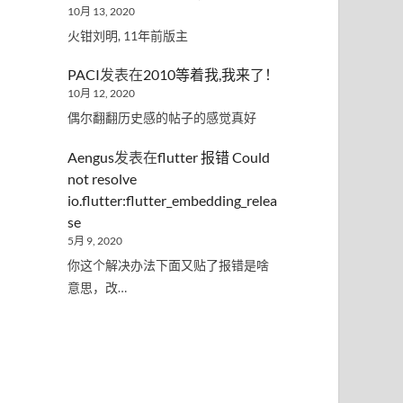
10月 13, 2020
火钳刘明, 11年前版主
PACI
发表在
2010等着我,我来了！
10月 12, 2020
偶尔翻翻历史感的帖子的感觉真好
Aengus
发表在
flutter 报错 Could
not resolve
io.flutter:flutter_embedding_relea
se
5月 9, 2020
你这个解决办法下面又贴了报错是啥
意思，改…