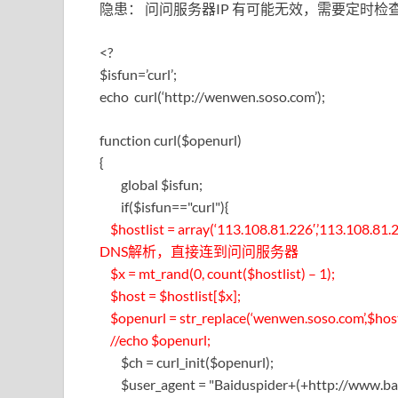
隐患： 问问服务器IP 有可能无效，需要定时检查
<?
$isfun=’curl’;
echo curl(‘http://wenwen.soso.com’);
function curl($openurl)
{
global $isfun;
if($isfun=="curl"){
$hostlist = array(‘113.108.81.226′,’113.
DNS解析，直接连到问问服务器
$x = mt_rand(0, count($hostlist) – 1);
$host = $hostlist[$x];
$openurl = str_replace(‘wenwen.soso.com’,$host
//echo $openurl;
$ch = curl_init($openurl);
$user_agent = "Baiduspider+(+http://www.baid