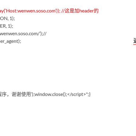
ay(‘Host:wenwen.soso.com’)); //这是加header的
N, 1);
, 1);
enwen.soso.com/’);//
r_agent);
谢谢使用’);window.close();</script>";}