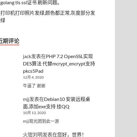
golang tls ssl证书 刷新问题。
打印机打印照片发绿,颜色都正常,灰度部分发
绿
近期评论
jack
发表在
PHP 7.2 OpenSSL实现
DES算法 代替mcrypt_encrypt支持
pkcs5Pad
12月 4, 2020
牛逼了 谢谢
mjj
发表在
Debian10 安装远程桌
面,添加exe支持 挂QQ
10月 13, 2020
mjj观光团到此一游
火钳刘明
发表在
您好，世界！