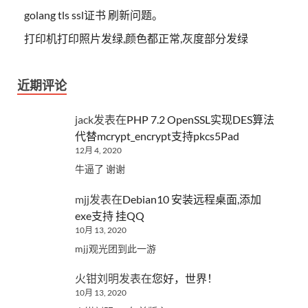
golang tls ssl证书 刷新问题。
打印机打印照片发绿,颜色都正常,灰度部分发绿
近期评论
jack
发表在
PHP 7.2 OpenSSL实现DES算法
代替mcrypt_encrypt支持pkcs5Pad
12月 4, 2020
牛逼了 谢谢
mjj
发表在
Debian10 安装远程桌面,添加
exe支持 挂QQ
10月 13, 2020
mjj观光团到此一游
火钳刘明
发表在
您好，世界！
10月 13, 2020