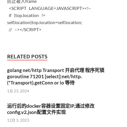
防止被人frame
<SCRIPT LANGUAGE=JAVASCRIPT><!–
if (top.location !=
self.location)top.location=self.location;
// –></SCRIPT>
RELATED POSTS
golang net/http Transport 开启代理 程序死锁
goroutine 71201 [select]:net/http.
(*Transport).getConn or io 等待
1月 23, 2024
运行后的docker容器设置固定IP,通过修改
config.v2.json配置文件实现
12月 3, 2023