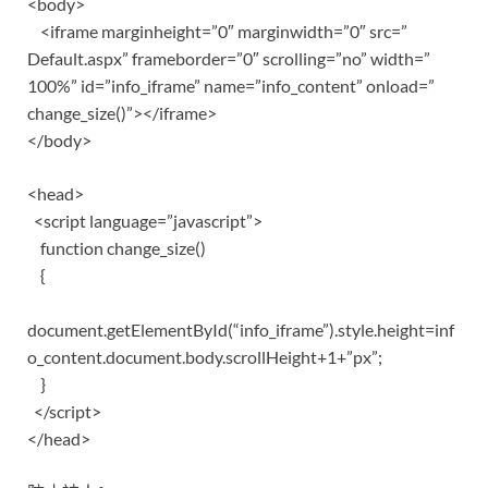
<body>
<iframe marginheight=”0″ marginwidth=”0″ src=”
Default.aspx” frameborder=”0″ scrolling=”no” width=”
100%” id=”info_iframe” name=”info_content” onload=”
change_size()”></iframe>
</body>
<head>
<script language=”javascript”>
function change_size()
{
document.getElementById(“info_iframe”).style.height=inf
o_content.document.body.scrollHeight+1+”px”;
}
</script>
</head>