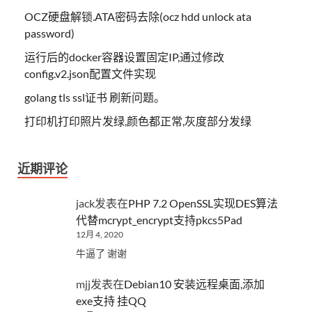
OCZ硬盘解锁.ATA密码去除(ocz hdd unlock ata
password)
运行后的docker容器设置固定IP,通过修改
config.v2.json配置文件实现
golang tls ssl证书 刷新问题。
打印机打印照片发绿,颜色都正常,灰度部分发绿
近期评论
jack
发表在
PHP 7.2 OpenSSL实现DES算法
代替mcrypt_encrypt支持pkcs5Pad
12月 4, 2020
牛逼了 谢谢
mjj
发表在
Debian10 安装远程桌面,添加
exe支持 挂QQ