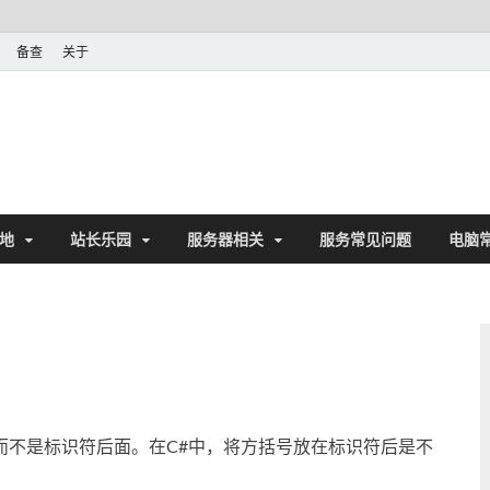
备查
关于
地
站长乐园
服务器相关
服务常见问题
电脑
面，而不是标识符后面。在C#中，将方括号放在标识符后是不