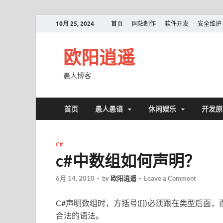
10月 25, 2024
首页
网站制作
软件开发
安全维护
欧阳逍遥
愚人博客
首页
愚人愚语
休闲娱乐
开发原
C#
c#中数组如何声明？
6月 14, 2010
-
by
欧阳逍遥
-
Leave a Comment
C#声明数组时，方括号([])必须跟在类型后
合法的语法。