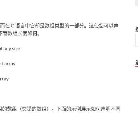
而在 C 语言中它却是数组类型的一部分。这使您可以声
而不管数组长度如何。
f any size
nt array
array
数组的数组（交错的数组）。下面的示例展示如何声明不同