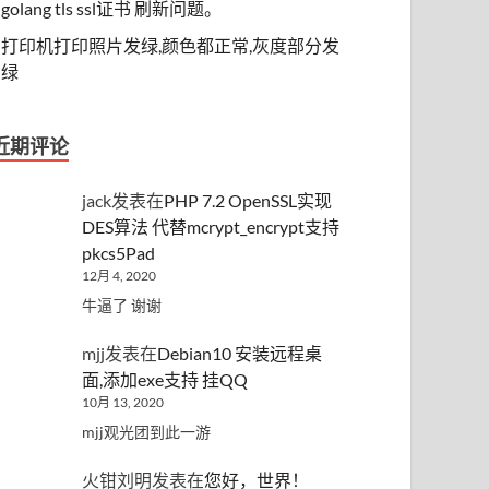
golang tls ssl证书 刷新问题。
打印机打印照片发绿,颜色都正常,灰度部分发
绿
近期评论
jack
发表在
PHP 7.2 OpenSSL实现
DES算法 代替mcrypt_encrypt支持
pkcs5Pad
12月 4, 2020
牛逼了 谢谢
mjj
发表在
Debian10 安装远程桌
面,添加exe支持 挂QQ
10月 13, 2020
mjj观光团到此一游
火钳刘明
发表在
您好，世界！