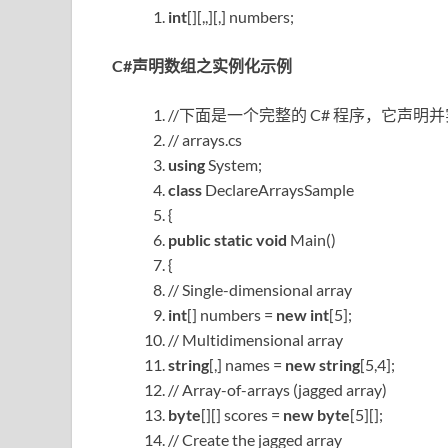
int
[][,,][,] numbers;
C#声明数组之实例化示例
//下面是一个完整的 C# 程序，它声
// arrays.cs
using
System;
class
DeclareArraysSample
{
public
static
void
Main()
{
// Single-dimensional array
int
[] numbers =
new
int
[5];
// Multidimensional array
string
[,] names =
new
string
[5,4];
// Array-of-arrays (jagged array)
byte
[][] scores =
new
byte
[5][];
// Create the jagged array