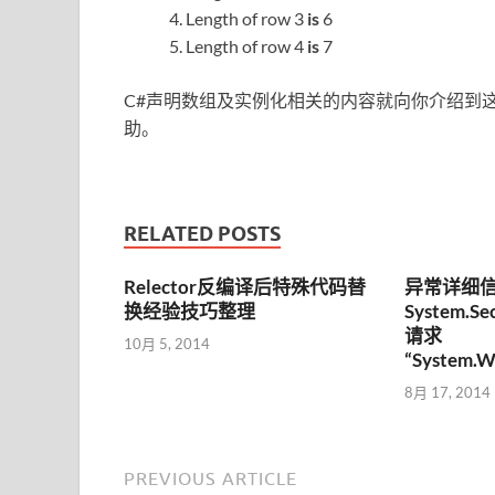
Length of row 3
is
6
Length of row 4
is
7
C#声明数组及实例化相关的内容就向你介绍到
助。
RELATED POSTS
Relector反编译后特殊代码替
异常详细信
换经验技巧整理
System.Sec
请求
10月 5, 2014
“System.W
8月 17, 2014
PREVIOUS ARTICLE