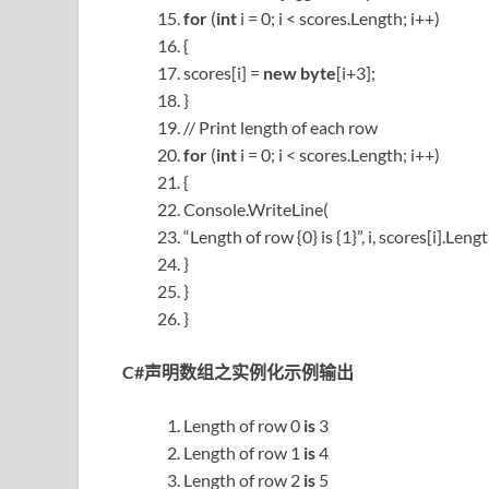
for
(
int
i = 0; i < scores.Length; i++)
{
scores[i] =
new
byte
[i+3];
}
// Print length of each row
for
(
int
i = 0; i < scores.Length; i++)
{
Console.WriteLine(
“Length of row {0} is {1}”, i, scores[i].Lengt
}
}
}
C#声明数组之实例化示例输出
Length of row 0
is
3
Length of row 1
is
4
Length of row 2
is
5