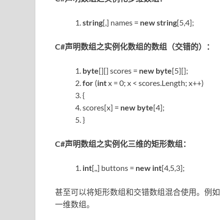
string
[,] names =
new
string
[5,4];
C#声明数组之实例化数组的数组（交错的）：
byte
[][] scores =
new
byte
[5][];
for
(
int
x = 0; x < scores.Length; x++)
{
scores[x] =
new
byte
[4];
}
C#声明数组之实例化三维的矩形数组：
int
[,,] buttons =
new
int
[4,5,3];
甚至可以将矩形数组和交错数组混合使用。例如，
一维数组。