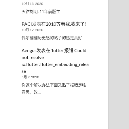
10月 13, 2020
火钳刘明, 11年前版主
PACI
发表在
2010等着我,我来了！
10月 12, 2020
偶尔翻翻历史感的帖子的感觉真好
Aengus
发表在
flutter 报错 Could
not resolve
io.flutter:flutter_embedding_relea
se
5月 9, 2020
你这个解决办法下面又贴了报错是啥
意思，改…