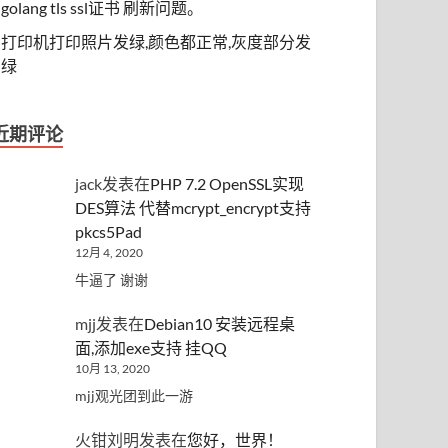
golang tls ssl证书 刷新问题。
打印机打印照片发绿,颜色都正常,灰度部分发
绿
近期评论
jack
发表在
PHP 7.2 OpenSSL实现
DES算法 代替mcrypt_encrypt支持
pkcs5Pad
12月 4, 2020
牛逼了 谢谢
mjj
发表在
Debian10 安装远程桌
面,添加exe支持 挂QQ
10月 13, 2020
mjj观光团到此一游
火钳刘明
发表在
您好，世界！