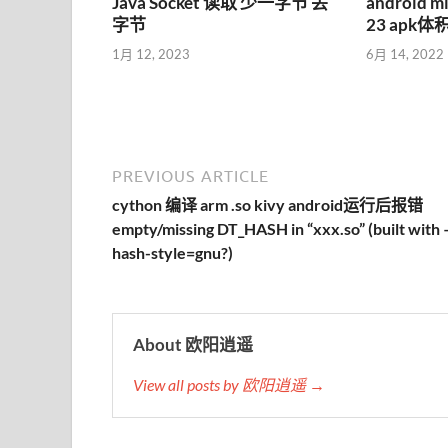
Java Socket 读取 少一字节 丢
android m
字节
23 apk
1月 12, 2023
6月 14, 2022
PREVIOUS ARTICLE
cython 编译 arm .so kivy android运行后报错
empty/missing DT_HASH in “xxx.so” (built with
hash-style=gnu?)
About 欧阳逍遥
View all posts by 欧阳逍遥 →