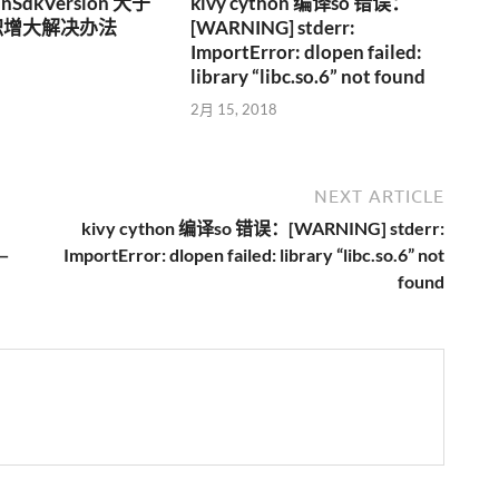
inSdkVersion 大于
kivy cython 编译so 错误：
体积增大解决办法
[WARNING] stderr:
ImportError: dlopen failed:
library “libc.so.6” not found
2月 15, 2018
NEXT ARTICLE
kivy cython 编译so 错误：[WARNING] stderr:
 —
ImportError: dlopen failed: library “libc.so.6” not
found