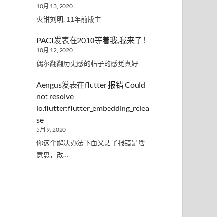
10月 13, 2020
火钳刘明, 11年前版主
PACI
发表在
2010等着我,我来了！
10月 12, 2020
偶尔翻翻历史感的帖子的感觉真好
Aengus
发表在
flutter 报错 Could
not resolve
io.flutter:flutter_embedding_relea
se
5月 9, 2020
你这个解决办法下面又贴了报错是啥
意思，改…