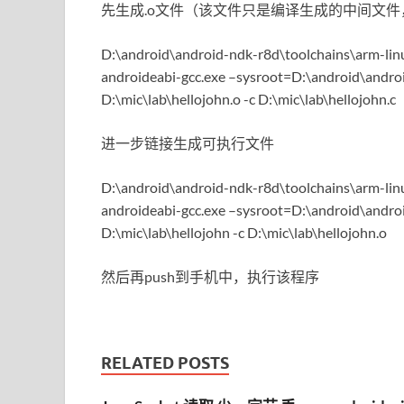
先生成.o文件（该文件只是编译生成的中间文
D:\android\android-ndk-r8d\toolchains\arm-lin
androideabi-gcc.exe –sysroot=D:\android\andro
D:\mic\lab\hellojohn.o -c D:\mic\lab\hellojohn.c
进一步链接生成可执行文件
D:\android\android-ndk-r8d\toolchains\arm-lin
androideabi-gcc.exe –sysroot=D:\android\andro
D:\mic\lab\hellojohn -c D:\mic\lab\hellojohn.o
然后再push到手机中，执行该程序
RELATED POSTS