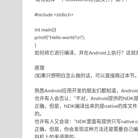
#include <stdio.h>
int main(){
printf("Hello world!\n");
}
如何将它进行编译，并在Android上执行？这
原理
(如果只想明白怎么做的话，可以直接跳过本节。
熟悉Android应用开发的朋友们都知道，Andro
也许有人会否认：“不对，Android提供的NDK是可以
正确，但是，NDK编译出来的是native的库文
的。
也许有人又会说：“NDK里面有提供只写native c
正确，但是，你会发现这种方法还是需要自己编辑一些
拟机上的来调用的。