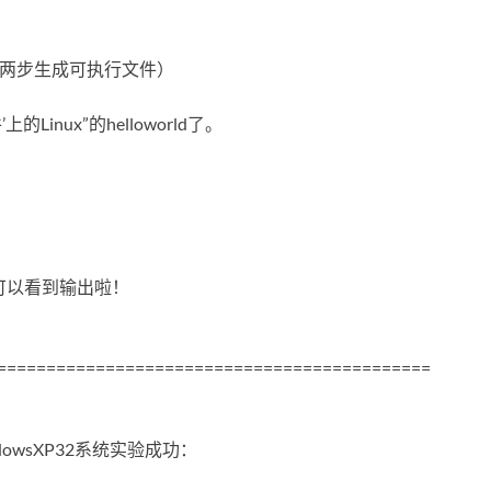
该两步生成可执行文件）
Linux”的helloworld了。
ld就可以看到输出啦！
============================================
wsXP32系统实验成功：