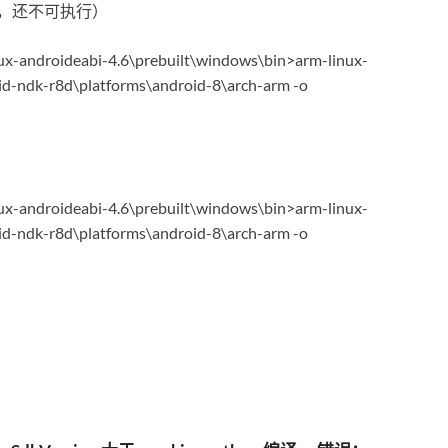
件，还不可执行）
ux-androideabi-4.6\prebuilt\windows\bin>arm-linux-
id-ndk-r8d\platforms\android-8\arch-arm -o
ux-androideabi-4.6\prebuilt\windows\bin>arm-linux-
id-ndk-r8d\platforms\android-8\arch-arm -o