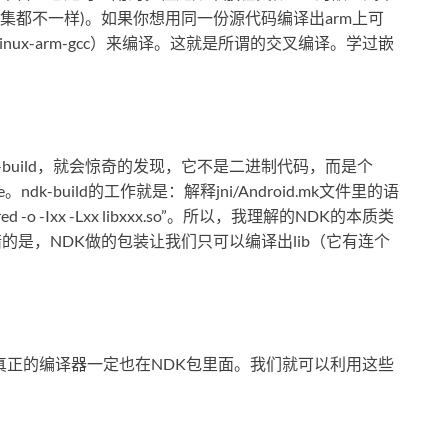
令集都不一样)。如果你想用同一份源代码编译出arm上可
nux-arm-gcc）来编译。这就是所谓的交叉编译。学过嵌
k-build，就会惊奇的发现，它不是二进制代码，而是个
dk-build的工作就是：解释jni/Android.mk文件里的语
red -o -Ixx -Lxx libxxx.so”。所以，我理解的NDK的本质类
mk。可惜的是，NDK做的包装让我们只可以编译出lib（它有连个
器，那么真正的编译器一定也在NDK包里面。我们就可以利用这些