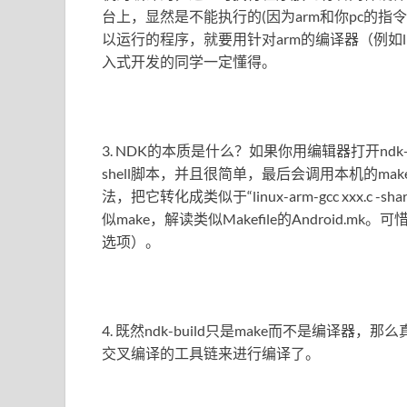
台上，显然是不能执行的(因为arm和你pc的指
以运行的程序，就要用针对arm的编译器（例如li
入式开发的同学一定懂得。
3. NDK的本质是什么？如果你用编辑器打开nd
shell脚本，并且很简单，最后会调用本机的make。n
法，把它转化成类似于“linux-arm-gcc xxx.c -sha
似make，解读类似Makefile的Android.
选项）。
4. 既然ndk-build只是make而不是编译
交叉编译的工具链来进行编译了。