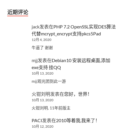
近期评论
jack
发表在
PHP 7.2 OpenSSL实现DES算法
代替mcrypt_encrypt支持pkcs5Pad
12月 4, 2020
牛逼了 谢谢
mjj
发表在
Debian10 安装远程桌面,添加
exe支持 挂QQ
10月 13, 2020
mjj观光团到此一游
火钳刘明
发表在
您好，世界！
10月 13, 2020
火钳刘明, 11年前版主
PACI
发表在
2010等着我,我来了！
10月 12, 2020