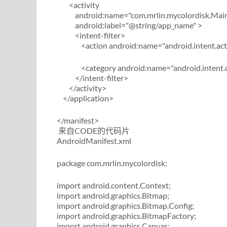
<activity
android:name="com.mrlin.mycolordisk.MainA
android:label="@string/app_name" >
<intent-filter>
<action android:name="android.intent.act
<category android:name="android.intent.c
</intent-filter>
</activity>
</application>
</manifest>
来自CODE的代码片
AndroidManifest.xml
package com.mrlin.mycolordisk;
import android.content.Context;
import android.graphics.Bitmap;
import android.graphics.Bitmap.Config;
import android.graphics.BitmapFactory;
import android.graphics.Canvas;