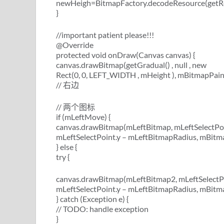
newHeigh=BitmapFactory.decodeResource(getReso
}
//important patient please!!!
@Override
protected void onDraw(Canvas canvas) {
canvas.drawBitmap(getGradual() , null , new
Rect(0, 0, LEFT_WIDTH , mHeight ), mBitmapPain
// 右边
// 两个图标
if (mLeftMove) {
canvas.drawBitmap(mLeftBitmap, mLeftSelectPoi
mLeftSelectPoint.y – mLeftBitmapRadius, mBitm
} else {
try {
canvas.drawBitmap(mLeftBitmap2, mLeftSelectP
mLeftSelectPoint.y – mLeftBitmapRadius, mBitm
} catch (Exception e) {
// TODO: handle exception
}