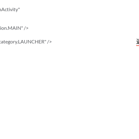
ctivity"
ion.MAIN" />
ategory.LAUNCHER" />