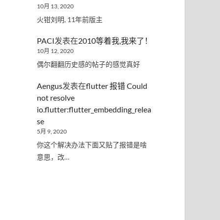
10月 13, 2020
火钳刘明, 11年前版主
PACI
发表在
2010等着我,我来了！
10月 12, 2020
偶尔翻翻历史感的帖子的感觉真好
Aengus
发表在
flutter 报错 Could
not resolve
io.flutter:flutter_embedding_relea
se
5月 9, 2020
你这个解决办法下面又贴了报错是啥
意思，改…