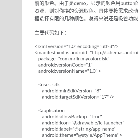
前的颜色。由于是demo，显示的颜色用butt
资源，则对你换的资源取色。具体要按需求改动
框选择有限的几种颜色。总得来说还是吸管功能
主要代码如下：
<?xml version="1.0" encoding="utf-8"?>
<manifest xmlns:android="http://schemas.andro
package="com.mrlin.mycolordisk"
android:versionCode="1"
android:versionName="1.0" >
<uses-sdk
android:minSdkVersion="8"
android:targetSdkVersion="17" />
<application
android:allowBackup="true"
android:icon="@drawable/ic_launcher"
android:label="@string/app_name"
android:theme="@style/AppTheme" >