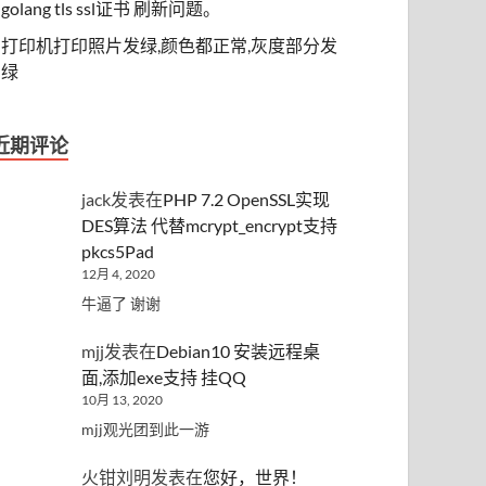
golang tls ssl证书 刷新问题。
打印机打印照片发绿,颜色都正常,灰度部分发
绿
近期评论
jack
发表在
PHP 7.2 OpenSSL实现
DES算法 代替mcrypt_encrypt支持
pkcs5Pad
12月 4, 2020
牛逼了 谢谢
mjj
发表在
Debian10 安装远程桌
面,添加exe支持 挂QQ
10月 13, 2020
mjj观光团到此一游
火钳刘明
发表在
您好，世界！