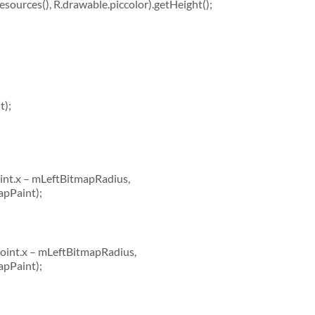
urces(), R.drawable.piccolor).getHeight();
t);
nt.x – mLeftBitmapRadius,
apPaint);
oint.x – mLeftBitmapRadius,
apPaint);