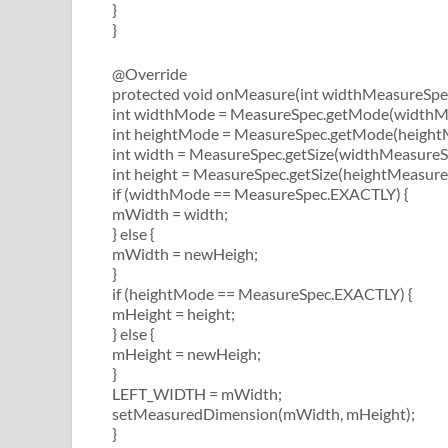
}
}
@Override
protected void onMeasure(int widthMeasureSpec
int widthMode = MeasureSpec.getMode(widthM
int heightMode = MeasureSpec.getMode(height
int width = MeasureSpec.getSize(widthMeasureS
int height = MeasureSpec.getSize(heightMeasure
if (widthMode == MeasureSpec.EXACTLY) {
mWidth = width;
} else {
mWidth = newHeigh;
}
if (heightMode == MeasureSpec.EXACTLY) {
mHeight = height;
} else {
mHeight = newHeigh;
}
LEFT_WIDTH = mWidth;
setMeasuredDimension(mWidth, mHeight);
}