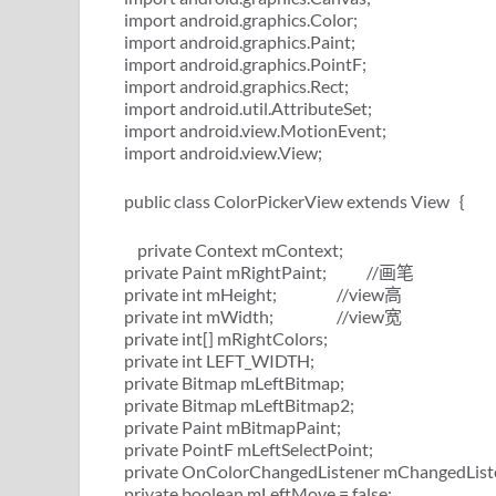
import android.graphics.Color;
import android.graphics.Paint;
import android.graphics.PointF;
import android.graphics.Rect;
import android.util.AttributeSet;
import android.view.MotionEvent;
import android.view.View;
public class ColorPickerView extends View {
private Context mContext;
private Paint mRightPaint; //画笔
private int mHeight; //view高
private int mWidth; //view宽
private int[] mRightColors;
private int LEFT_WIDTH;
private Bitmap mLeftBitmap;
private Bitmap mLeftBitmap2;
private Paint mBitmapPaint;
private PointF mLeftSelectPoint;
private OnColorChangedListener mChangedList
private boolean mLeftMove = false;