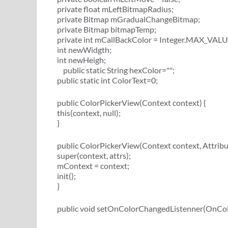
private float mLeftBitmapRadius;
private Bitmap mGradualChangeBitmap;
private Bitmap bitmapTemp;
private int mCallBackColor = Integer.MAX_VALU
int newWidgth;
int newHeigh;
public static String hexColor="";
public static int ColorText=0;
public ColorPickerView(Context context) {
this(context, null);
}
public ColorPickerView(Context context, Attribut
super(context, attrs);
mContext = context;
init();
}
public void setOnColorChangedListenner(OnColo