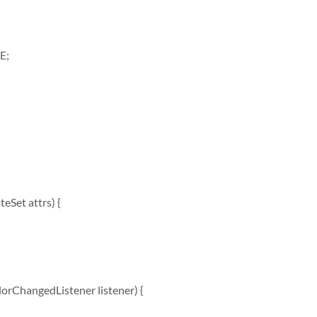
E;
eSet attrs) {
rChangedListener listener) {