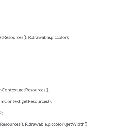
Resources(), R.drawable.piccolor);
Context.getResources(),
mContext.getResources(),
2;
ources(), R.drawable.piccolor).getWidth();