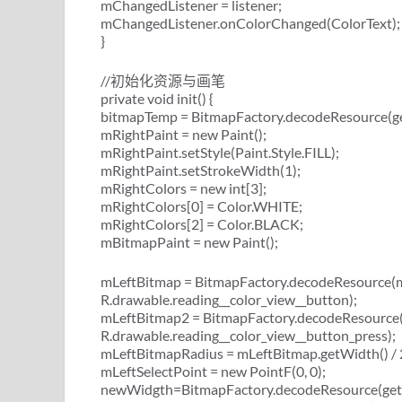
mChangedListener = listener;
mChangedListener.onColorChanged(ColorText);
}
//初始化资源与画笔
private void init() {
bitmapTemp = BitmapFactory.decodeResource(get
mRightPaint = new Paint();
mRightPaint.setStyle(Paint.Style.FILL);
mRightPaint.setStrokeWidth(1);
mRightColors = new int[3];
mRightColors[0] = Color.WHITE;
mRightColors[2] = Color.BLACK;
mBitmapPaint = new Paint();
mLeftBitmap = BitmapFactory.decodeResource(m
R.drawable.reading__color_view__button);
mLeftBitmap2 = BitmapFactory.decodeResource(
R.drawable.reading__color_view__button_press);
mLeftBitmapRadius = mLeftBitmap.getWidth() / 
mLeftSelectPoint = new PointF(0, 0);
newWidgth=BitmapFactory.decodeResource(getRes