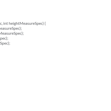
, int heightMeasureSpec) {
easureSpec);
MeasureSpec);
pec);
Spec);