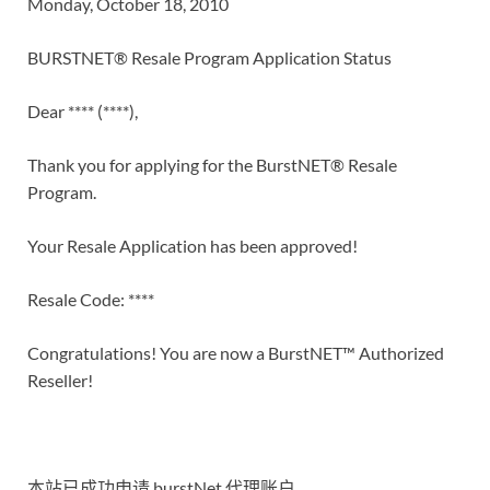
Monday, October 18, 2010
BURSTNET® Resale Program Application Status
Dear **** (****),
Thank you for applying for the BurstNET® Resale
Program.
Your Resale Application has been approved!
Resale Code: ****
Congratulations! You are now a BurstNET™ Authorized
Reseller!
本站已成功申请 burstNet 代理账户。