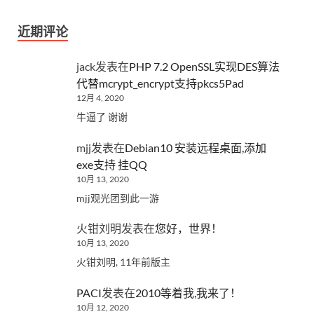
近期评论
jack
发表在
PHP 7.2 OpenSSL实现DES算法
代替mcrypt_encrypt支持pkcs5Pad
12月 4, 2020
牛逼了 谢谢
mjj
发表在
Debian10 安装远程桌面,添加
exe支持 挂QQ
10月 13, 2020
mjj观光团到此一游
火钳刘明
发表在
您好，世界！
10月 13, 2020
火钳刘明, 11年前版主
PACI
发表在
2010等着我,我来了！
10月 12, 2020