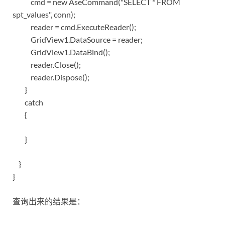
cmd = new AseCommand("SELECT * FROM
spt_values", conn);
reader = cmd.ExecuteReader();
GridView1.DataSource = reader;
GridView1.DataBind();
reader.Close();
reader.Dispose();
}
catch
{
}
}
}
查询出来的结果是：