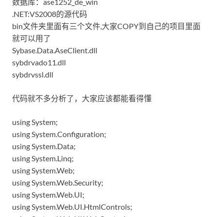
数据库：ase1252_de_win
.NET:VS2008的源代码
bin文件夹里面有三个文件,大家COPY到自己的项目里面
就可以用了
Sybase.Data.AseClient.dll
sybdrvado11.dll
sybdrvssl.dll
代码就不多分析了，大家应该都能看得懂
using System;
using System.Configuration;
using System.Data;
using System.Linq;
using System.Web;
using System.Web.Security;
using System.Web.UI;
using System.Web.UI.HtmlControls;