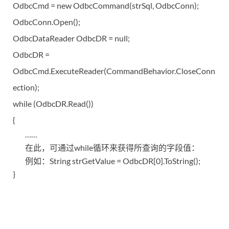
OdbcCmd = new OdbcCommand(strSql, OdbcConn);
OdbcConn.Open();
OdbcDataReader OdbcDR = null;
OdbcDR =
OdbcCmd.ExecuteReader(CommandBehavior.CloseConn
ection);
while (OdbcDR.Read())
{
……
在此，可通过while循环来获得所查询的字段值：
例如：String strGetValue = OdbcDR[0].ToString();
}