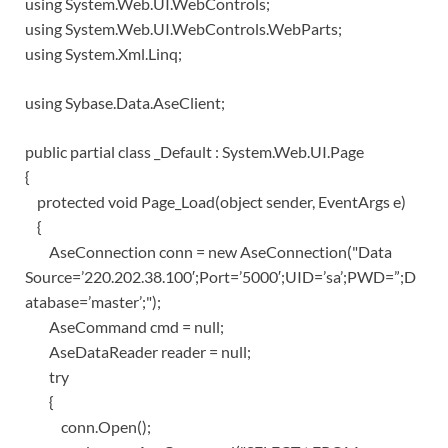
using System.Web.UI.WebControls;
using System.Web.UI.WebControls.WebParts;
using System.Xml.Linq;
using Sybase.Data.AseClient;
public partial class _Default : System.Web.UI.Page
{
protected void Page_Load(object sender, EventArgs e)
{
AseConnection conn = new AseConnection("Data
Source=’220.202.38.100′;Port=’5000′;UID=’sa’;PWD=”;D
atabase=’master’;");
AseCommand cmd = null;
AseDataReader reader = null;
try
{
conn.Open();