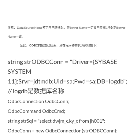
注意：Data Source Name名字自己随便起，但Server Name 一定要与步骤1所起的Server
Name一致。
至此，ODBC的配置已结束，其在程序种的代码实现如下：
string strODBCConn = "Driver={SYBASE
SYSTEM
11};Srvr=jdtmdb;Uid=sa;Pwd=sa;DB=logdb";
// logdb
是数据库名称
OdbcConnection OdbcConn;
OdbcCommand OdbcCmd;
string strSql = "select dwjm_c,ky_c from jh001";
OdbcConn = new OdbcConnection(strODBCConn);